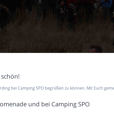
 schön!
-Ording bei Camping SPO begrüßen zu können. Mit Euch gemei
-Promenade und bei Camping SPO