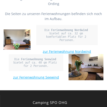
Ording
Die Seiten zu unseren Ferienwohnungen befinden sich noch
im Aufbau.
Die 
Ferienwohnung Nordwind
bietet auf ca. 32 qm 
komfortablen Platz für 2 
Personen.
zur Ferienwohnung Nordwind
Die 
Ferienwohnung Seewind
bietet auf ca. 40 qm Platz 
für 2 Personen.
zur Ferienwohnung Seewind
Camping SPO OHG