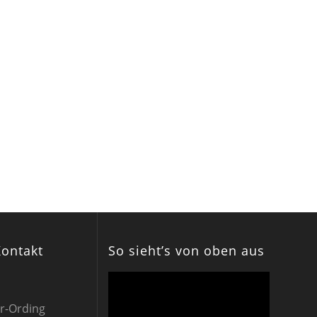
Kontakt
So sieht’s von oben aus
Video-
Player
er-Ording