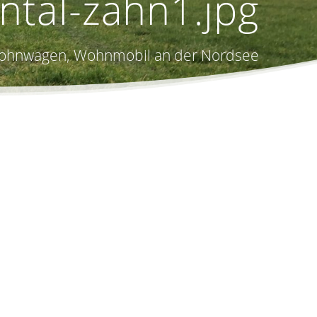
tal-zahn1.jpg
, Wohnwagen, Wohnmobil an der Nordsee