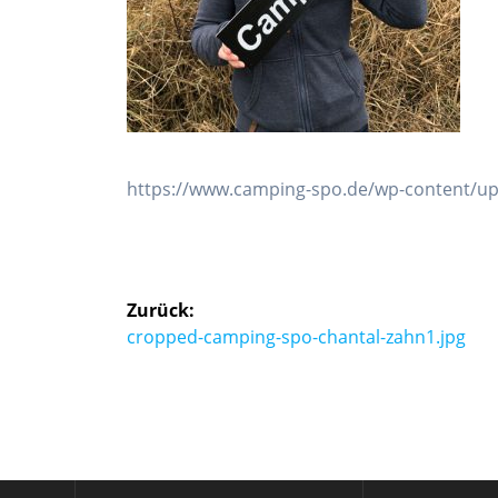
https://www.camping-spo.de/wp-content/up
Beitragsnavigation
Zurück:
Vorheriger
cropped-camping-spo-chantal-zahn1.jpg
Beitrag: