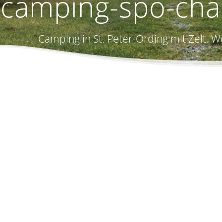
camping-spo-chan
Camping in St. Peter-Ording mit Zelt