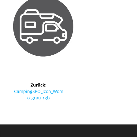
Beitragsnavigation
Zurück:
Vorheriger
CampingSPO_Icon_Wom
Beitrag:
o_grau_rgb