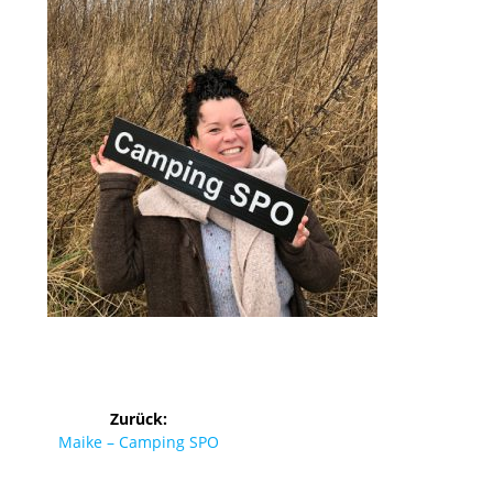
Beitragsnavigation
Zurück:
Vorheriger
Maike – Camping SPO
Beitrag: