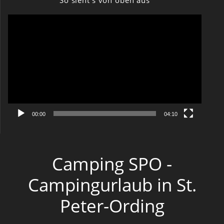
So sieht’s von oben aus
Video-
Player
00:00
04:10
Camping SPO -
Campingurlaub in St.
Peter-Ording