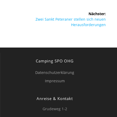
Beitragsnavigation
Nächster:
Nächster
Zwei Sankt Peteraner stellen sich neuen
Beitrag:
Herausforderungen
Camping SPO OHG
Datenschutzerklärung
Impressum
Anreise & Kontakt
Grudeweg 1-2