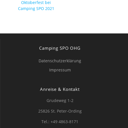
Vorheriger
Oktoberfest bei
Beitrag:
Camping SPO 2021
Camping SPO OHG
Datenschutzerklärung
Impressum
Anreise & Kontakt
Grudeweg 1-2
25826 St. Peter-Ording
Tel.: +49 4863-8171