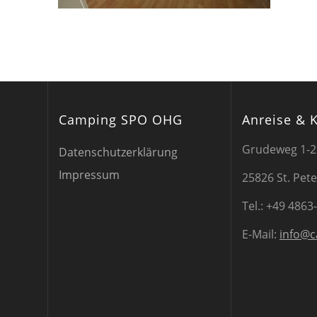
Camping SPO OHG
Anreise & 
Grudeweg 1-2
Datenschutzerklärung
Impressum
25826 St. Pet
Tel.: +49 4863
E-Mail:
info@c