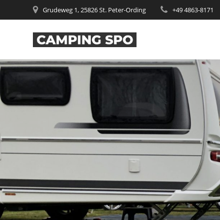
Zum
Grudeweg 1, 25826 St. Peter-Ording
+49 4863-8171
Inhalt
springen