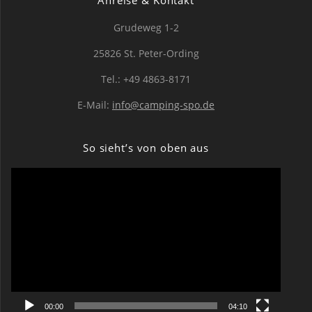
Anreise & Kontakt
Grudeweg 1-2
25826 St. Peter-Ording
Tel.: +49 4863-8171
E-Mail:
info@camping-spo.de
So sieht’s von oben aus
Video-
Player
00:00
04:10