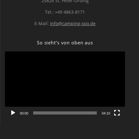
25826 St. Peter-Ording
Tel.: +49 4863-8171
E-Mail:
info@camping-spo.de
So sieht’s von oben aus
Video-
Player
00:00
04:10