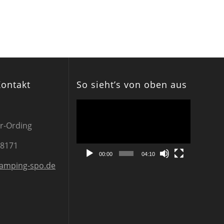
Kontakt
So sieht’s von oben aus
Video-
Player
er-Ording
-8171
00:00
04:10
amping-spo.de