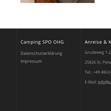
Camping SPO OHG
Anreise & 
Grudeweg 1-2
Datenschutzerklärung
Impressum
25826 St. Pet
Tel.: +49 4863
E-Mail:
info@c