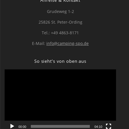
Anreise & Kontakt
Grudeweg 1-2
25826 St. Peter-Ording
Tel.: +49 4863-8171
E-Mail:
info@camping-spo.de
So sieht’s von oben aus
Video-
Player
00:00
04:10