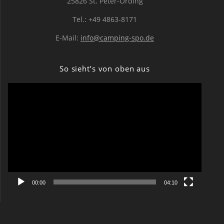
25826 St. Peter-Ording
Tel.: +49 4863-8171
E-Mail:
info@camping-spo.de
So sieht’s von oben aus
Video-
Player
00:00
04:10